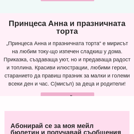
Принцеса Анна и празничната
торта
„Принцеса Анна и празничната торта“ е мирисът
на любим току-що изпечен сладкиш у дома.
Приказка, създаваща уют, но и предаваща радост
и топлина. Красиви илюстрации, любими герои,
старанието да правиш празник за малки и големи
всеки ден и час. С(мисъл) за деца и родители!
ПОРЪЧАЙ СЕГА
Абонирай се за моя мейл
бюлетин и получавай съобщения