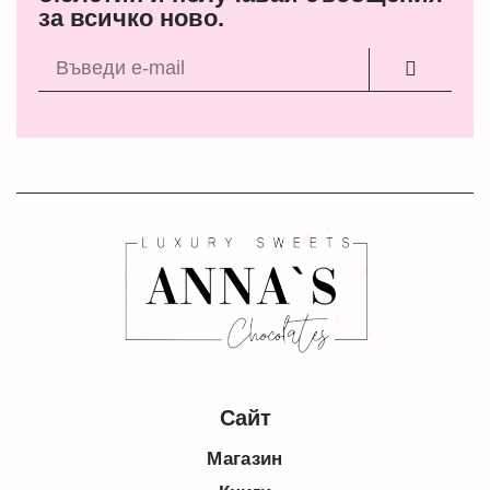
за всичко ново.
Лесни вкусотии от Анна
Тази книга е за ежедневието ни. Не е върхът на
кулинарните ми умения, нито на вашите. Това е
книга за семейството, за приятелите, за
Сайт
делничните дни. Бързо, лесно и вкусно за малки
Магазин
и големи. Приятен апетит и весели преживявания