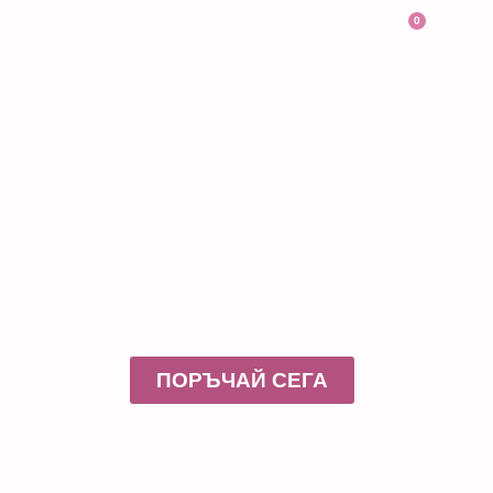
0
Работилничка за
шоколадови
изкушения
ПОРЪЧАЙ СЕГА