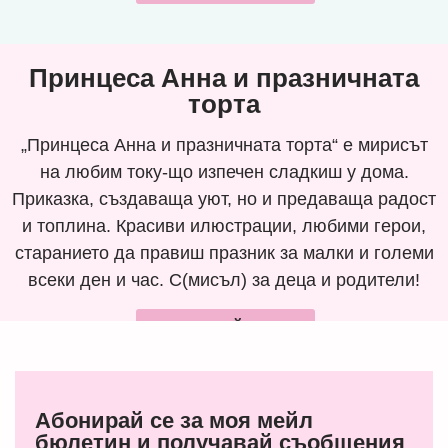
Принцеса Анна и празничната
торта
„Принцеса Анна и празничната торта“ е мирисът
на любим току-що изпечен сладкиш у дома.
Приказка, създаваща уют, но и предаваща радост
и топлина. Красиви илюстрации, любими герои,
старанието да правиш празник за малки и големи
всеки ден и час. С(мисъл) за деца и родители!
ПОРЪЧАЙ СЕГА
Абонирай се за моя мейл
бюлетин и получавай съобщения