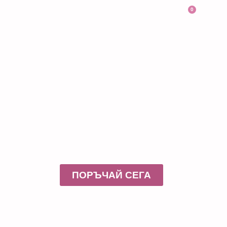
0
Работилничка за
шоколадови
изкушения
ПОРЪЧАЙ СЕГА