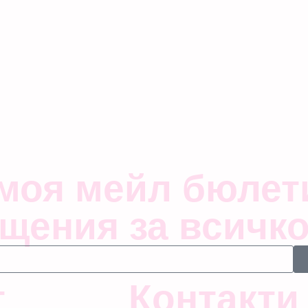
 моя мейл бюлет
щения за всичко
т
Контакти