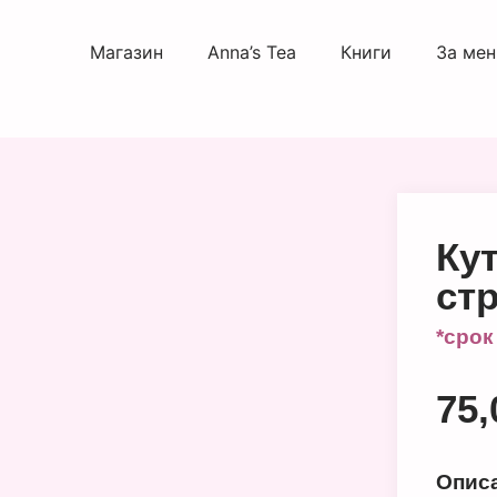
Магазин
Anna’s Tea
Книги
За мен
Ку
ст
*срок
75
Опис