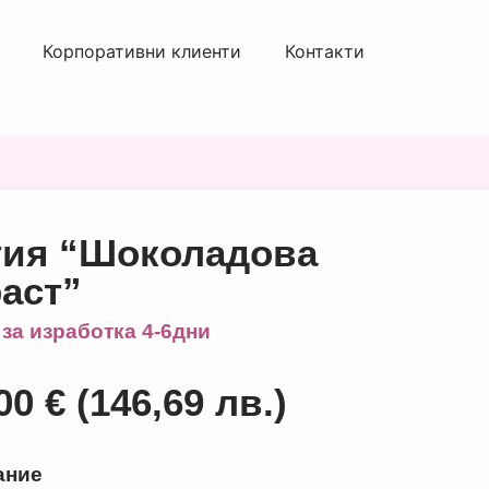
Корпоративни клиенти
Контакти
тия “Шоколадова
раст”
 за изработка 4-6дни
,00
€
(146,69 лв.)
ание