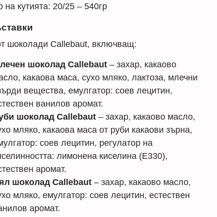
 на кутията: 20/25 – 540гр
ставки
от шоколади Callebaut, включващ:
лечен шоколад Callebaut
– захар, какаово
асло, какаова маса, сухо мляко, лактоза, млечни
върди вещества, емулгатор: соев лецитин,
стествен ванилов аромат.
уби шоколад Callebaut
– захар, какаово масло,
ухо мляко, какаова маса от руби какаови зърна,
мулгатор: соев лецитин, регулатор на
иселинността: лимонена киселина (E330),
стествен аромат.
ял шоколад Callebaut
– захар, какаово масло,
ухо мляко, емулгатор: соев лецитин, естествен
анилов аромат.