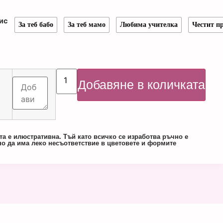
ис
За теб бабо
За теб мамо
Любима учителка
Честит п
Добавяне в количката
та е илюстративна. Тъй като всичко се изработва ръчно е
о да има леко несъответствие в цветовете и формите