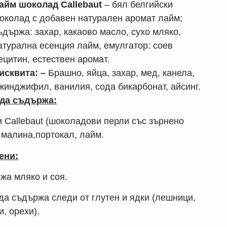
айм шоколад Callebaut
– бял белгийски
околад с добавен натурален аромат лайм;
ъдържа: захар, какаово масло, сухо мляко,
атурална есенция лайм, емулгатор: соев
ецитин, естествен аромат.
исквита: –
Брашно, яйца, захар, мед, канела,
жинджифил, ванилия, сода бикарбонат, айсинг.
да съдържа:
 Callebaut (шоколадови перли със зърнено
 малина,портокал, лайм.
ени:
жа мляко и соя.
да съдържа следи от глутен и ядки (лешници,
, орехи).