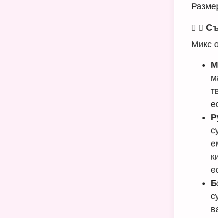
Размер
Съ
Микс 
М
м
т
е
Р
с
е
к
е
Б
с
в