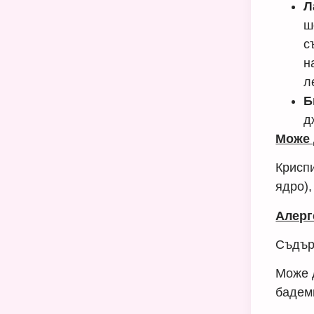
Л
ш
с
н
л
Б
д
Може 
Криспи
ядро),
Алерг
Съдър
Може 
бадеми