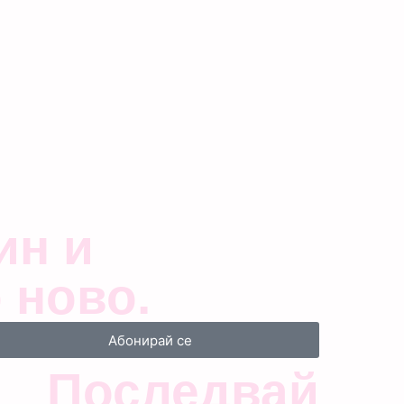
ин и
 ново.
Абонирай се
Последвай