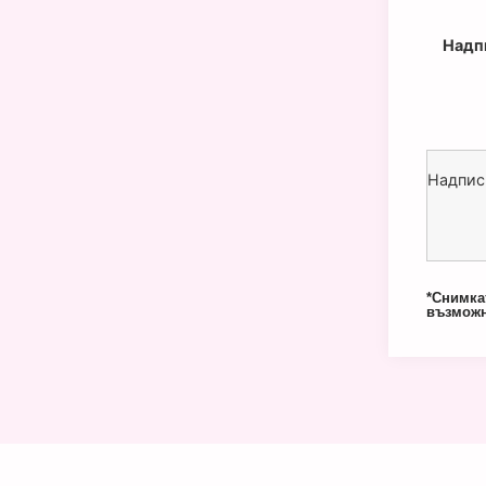
Надп
Надпис
*Снимка
възможн