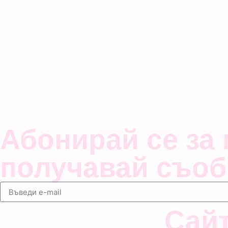
Абонирай се за
получавай съоб
Сай