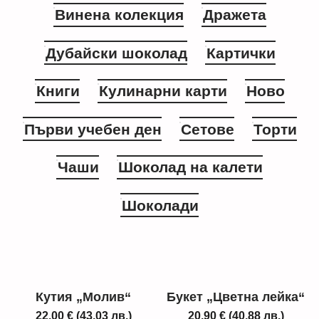
Винена колекция
Дражета
Дубайски шоколад
Картички
Книги
Кулинарни карти
Ново
Първи учебен ден
Сетове
Торти
Чаши
Шоколад на калети
Шоколади
Кутия „Молив“
Букет „Цветна лейка“
22,00
€
(43,03 лв.)
20,90
€
(40,88 лв.)