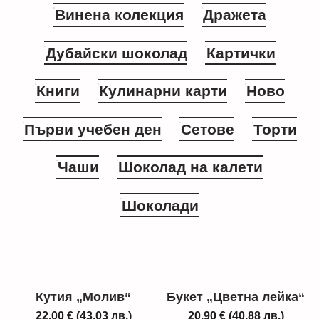
Винена колекция
Дражета
Дубайски шоколад
Картички
Книги
Кулинарни карти
Ново
Първи учебен ден
Сетове
Торти
Чаши
Шоколад на калети
Шоколади
Кутия „Молив“
Букет „Цветна лейка“
22,00
€
(43,03 лв.)
20,90
€
(40,88 лв.)