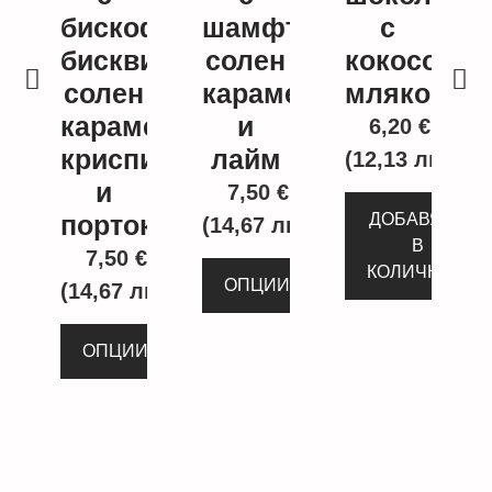
бискоф
шамфъстък,
с
бисквита,
солен
кокосово
солен
карамел
мляко
карамел
и
6,20
€
криспи
лайм
(12,13 лв.)
и
7,50
€
портокал
ДОБАВЯНЕ
(14,67 лв.)
В
7,50
€
КОЛИЧКАТА
ОПЦИИ
(14,67 лв.)
ОПЦИИ