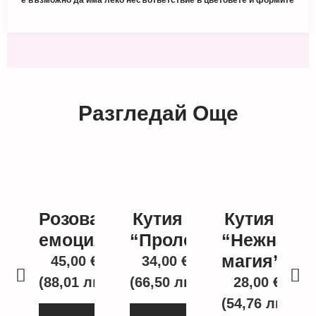
Разгледай Още
Розова
Кутия
Кутия
емоция
“Пролет”
“Нежна
магия”
45,00
€
34,00
€
(88,01 лв.)
(66,50 лв.)
28,00
€
(54,76 лв.)